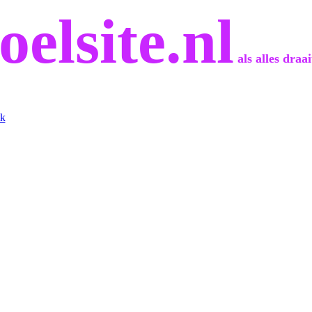
oelsite.nl
als alles draa
tk