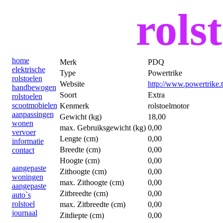
rolst
home
Merk
PDQ
elektrische
Type
Powertrike
rolstoelen
Website
http://www.powertrike.
handbewogen
Soort
Extra
rolstoelen
scootmobielen
Kenmerk
rolstoelmotor
aanpassingen
Gewicht (kg)
18,00
wonen
max. Gebruiksgewicht (kg)
0,00
vervoer
Lengte (cm)
0,00
informatie
Breedte (cm)
0,00
contact
Hoogte (cm)
0,00
aangepaste
Zithoogte (cm)
0,00
woningen
max. Zithoogte (cm)
0,00
aangepaste
Zitbreedte (cm)
0,00
auto`s
rolstoel
max. Zitbreedte (cm)
0,00
journaal
Zitdiepte (cm)
0,00