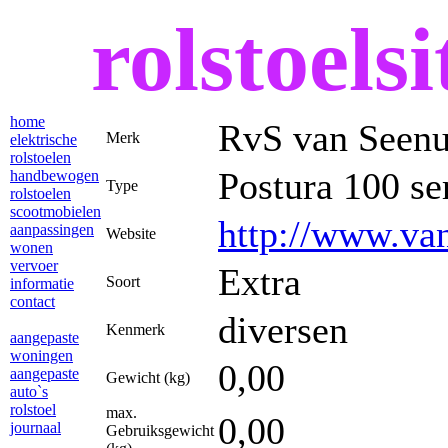
rolstoelsi
home
RvS van Seen
Merk
elektrische
rolstoelen
Postura 100 se
handbewogen
Type
rolstoelen
scootmobielen
http://www.va
aanpassingen
Website
wonen
vervoer
Extra
Soort
informatie
contact
diversen
Kenmerk
aangepaste
woningen
0,00
aangepaste
Gewicht (kg)
auto`s
rolstoel
max.
0,00
journaal
Gebruiksgewicht