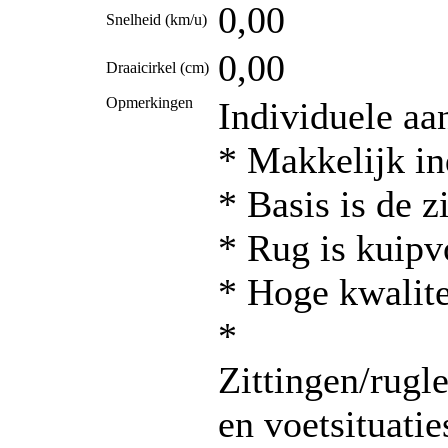
0,00
Snelheid (km/u)
0,00
Draaicirkel (cm)
Opmerkingen
Individuele aa
* Makkelijk in
* Basis is de z
* Rug is kuip
* Hoge kwalite
*
Zittingen/rugl
en voetsituatie