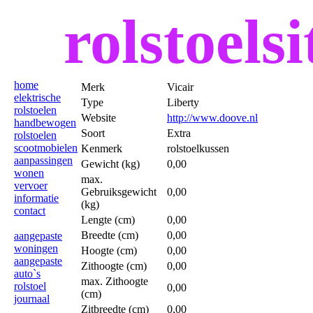
rolstoelsi
home
Merk
Vicair
elektrische
Type
Liberty
rolstoelen
Website
http://www.doove.nl
handbewogen
Soort
Extra
rolstoelen
scootmobielen
Kenmerk
rolstoelkussen
aanpassingen
Gewicht (kg)
0,00
wonen
max.
vervoer
Gebruiksgewicht
0,00
informatie
(kg)
contact
Lengte (cm)
0,00
Breedte (cm)
0,00
aangepaste
woningen
Hoogte (cm)
0,00
aangepaste
Zithoogte (cm)
0,00
auto`s
max. Zithoogte
rolstoel
0,00
(cm)
journaal
Zitbreedte (cm)
0,00