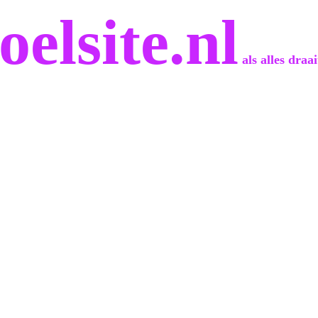
oelsite.nl
als alles draa