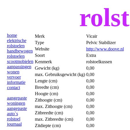
rolst
home
Merk
Vicair
elektrische
Type
Pelvic Stabilizer
rolstoelen
Website
http://www.doove.nl
handbewogen
Soort
Extra
rolstoelen
scootmobielen
Kenmerk
rolstoelkussen
aanpassingen
Gewicht (kg)
0,00
wonen
max. Gebruiksgewicht (kg)
0,00
vervoer
Lengte (cm)
0,00
informatie
Breedte (cm)
0,00
contact
Hoogte (cm)
0,00
aangepaste
Zithoogte (cm)
0,00
woningen
max. Zithoogte (cm)
0,00
aangepaste
Zitbreedte (cm)
0,00
auto`s
rolstoel
max. Zitbreedte (cm)
0,00
journaal
Zitdiepte (cm)
0,00