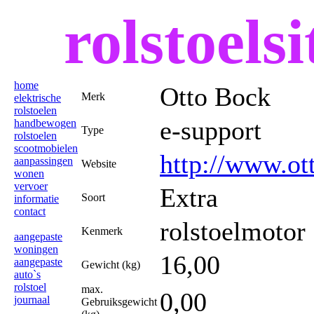
rolstoelsi
home
Otto Bock
Merk
elektrische
rolstoelen
e-support
handbewogen
Type
rolstoelen
scootmobielen
http://www.ot
aanpassingen
Website
wonen
vervoer
Extra
Soort
informatie
contact
rolstoelmotor
Kenmerk
aangepaste
woningen
16,00
aangepaste
Gewicht (kg)
auto`s
rolstoel
max.
0,00
journaal
Gebruiksgewicht