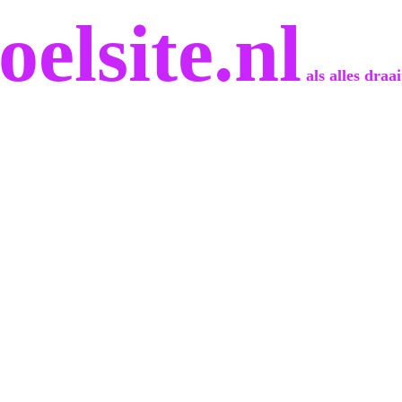
oelsite.nl
als alles draa