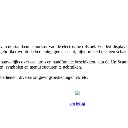
n de standaard stuurkast van de electrische rolstoel. Een led-display o
bruiker wordt de bediening gerealiseerd, bijvoorbeeld met een schakel
of nauwelijks over een arm- en handfunctie beschikken, kan de UniScan
sten, symbolen en menustructuren te gebruiken.
edienen, diverse omgevingsbedieningen etc etc.
Ga terug