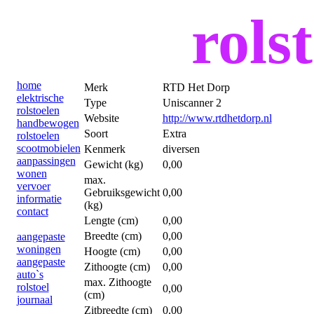
rolst
home
Merk
RTD Het Dorp
elektrische
Type
Uniscanner 2
rolstoelen
Website
http://www.rtdhetdorp.nl
handbewogen
Soort
Extra
rolstoelen
scootmobielen
Kenmerk
diversen
aanpassingen
Gewicht (kg)
0,00
wonen
max.
vervoer
Gebruiksgewicht
0,00
informatie
(kg)
contact
Lengte (cm)
0,00
Breedte (cm)
0,00
aangepaste
woningen
Hoogte (cm)
0,00
aangepaste
Zithoogte (cm)
0,00
auto`s
max. Zithoogte
rolstoel
0,00
(cm)
journaal
Zitbreedte (cm)
0,00