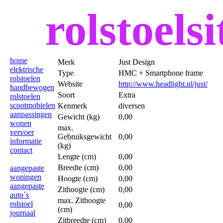
rolstoelsi
home
Merk
Just Design
elektrische
Type
HMC + Smartphone frame
rolstoelen
Website
http://www.headlight.nl/just/
handbewogen
Soort
Extra
rolstoelen
scootmobielen
Kenmerk
diversen
aanpassingen
Gewicht (kg)
0,00
wonen
max.
vervoer
Gebruiksgewicht
0,00
informatie
(kg)
contact
Lengte (cm)
0,00
Breedte (cm)
0,00
aangepaste
woningen
Hoogte (cm)
0,00
aangepaste
Zithoogte (cm)
0,00
auto`s
max. Zithoogte
rolstoel
0,00
(cm)
journaal
Zitbreedte (cm)
0,00